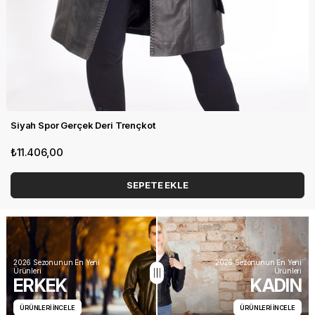
Siyah Spor Gerçek Deri Trençkot
₺11.406,00
SEPETE EKLE
2026 Sezonunun En Yeni
2026 Sezonunun En Yeni
Ürünleri
Ürünleri
ERKEK
KADIN
ÜRÜNLERİ İNCELE
ÜRÜNLERİ İNCELE