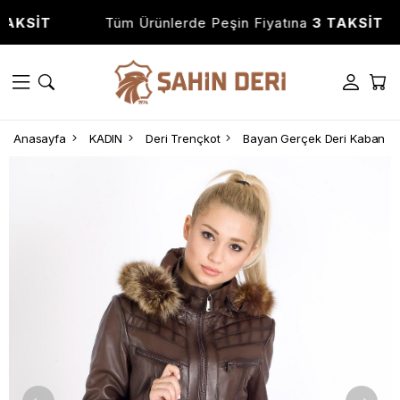
İT
Tüm Ürünlerde Peşin Fiyatına
3 TAKSİT
Anasayfa
KADIN
Deri Trençkot
Bayan Gerçek Deri Kaban