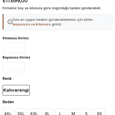
₺11.699,00
Firmamız boy ve kilonuza göre öngördüğü bedeni gönderebilir.
Size en uygun bedeni gönderebilmemiz için lütfen
boyunuzu ve kilonuzu
giriniz.
Kilonuzu Giriniz
Boyunuzu Giriniz
Renk
Kahverengi
Beden
4XL
3XL
XXL
XL
L
M
S
XS